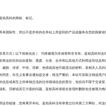
蓝焰高科的商标、标记。
具有国际性，所以不是所有的在本站上所提到的产品或服务在您的国家或
系方式 ( 以下统称信息 ) 均将被视为非保密和非专有。蓝焰高科对
非商业的目的自由复制、透露、分发、合并和以其他方式利用这些信息和
、威胁、诽谤、中伤、淫秽、色情或其他可能违法的材料。若相关人员对
的同意，亦无义务事后通知提交者，情况严重的，本站可采取注销该用户
的信息或相互之间单独交流的任何领域信息的责任，包括但不限于交谈室
隐私、淫秽或其它方面的问题。蓝焰高科保留在发现时删除包含被视为侮
用这些链接，您将离开本站。蓝焰高科没有审查过任何第三方网站，对这