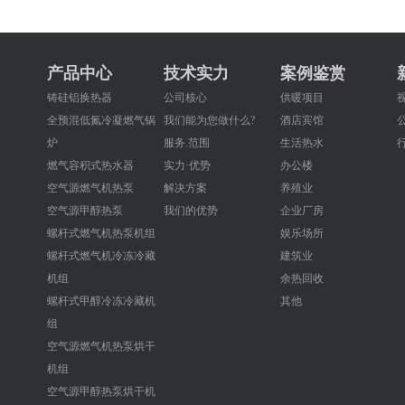
产品中心
技术实力
案例鉴赏
铸硅铝换热器
公司核心
供暖项目
全预混低氮冷凝燃气锅
我们能为您做什么?
酒店宾馆
炉
服务.范围
生活热水
燃气容积式热水器
实力·优势
办公楼
空气源燃气机热泵
解决方案
养殖业
空气源甲醇热泵
我们的优势
企业厂房
螺杆式燃气机热泵机组
娱乐场所
螺杆式燃气机冷冻冷藏
建筑业
机组
余热回收
螺杆式甲醇冷冻冷藏机
其他
组
空气源燃气机热泵烘干
机组
空气源甲醇热泵烘干机