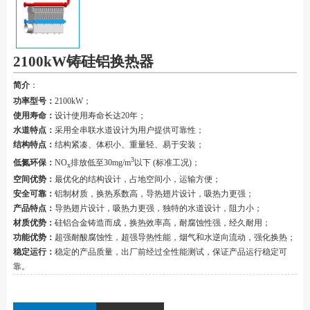
2100kW铸硅铝换热器
简介
：
功率型号：
2100kW；
使用寿命：
设计使用寿命长达20年；
水道特点：
采用全串联水道设计为用户提供可靠性；
结构特点：
结构紧凑、体积小、重量轻、易于安装；
3
低氮环保：
NO
排放低至30mg/m
以下 (标准工况)；
x
空间优势：
最优化的结构设计，占地空间小，运输方便；
安全可靠：
铝制材质，换热系数高，导热翅片设计，吸热力更强；
产品特点：
导热翅片设计，吸热力更强，独特的水道设计，阻力小；
材质优势：
硅铝合金铸造而成，换热效率高，耐腐蚀性强，经久耐用；
功能优势：
超强耐酸腐蚀性，超强导热性能，烟气和水逆向流动，强化换热；
稳定运行：
稳定的产品质量，出厂前经过全性能测试，保证产品运行稳定可
靠。